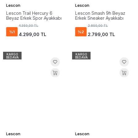
Lescon
Lescon
Lescon Trail Hercury 6
Lescon Smash 9h Beyaz
Beyaz Erkek Spor Ayakkabı
Erkek Sneaker Ayakkabı
4.350,00 TL
2.850,00 TL
%1
%2
4.299,00 TL
2.799,00 TL
KARGO
KARGO
BEDAVA
BEDAVA
Lescon
Lescon