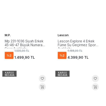
M.P.
Lescon
Mp 231-1036 Siyah Erkek
Lescon Explore 4 Erkek
45-46-47 Büyük Numara
Füme Su Geçirmez Spor
Spor Ayakkabı
Ayakkabı
1.530,00 TL
4.488,00 TL
%2
%2
1.499,90 TL
4.399,90 TL
KARGO
KARGO
BEDAVA
BEDAVA