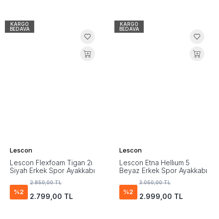
KARGO
KARGO
BEDAVA
BEDAVA
Lescon
Lescon
Lescon Flexfoam Tigan 2ı
Lescon Etna Hellıum 5
Siyah Erkek Spor Ayakkabı
Beyaz Erkek Spor Ayakkabı
2.850,00 TL
3.050,00 TL
%2
%2
2.799,00 TL
2.999,00 TL