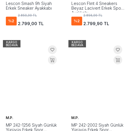
Lescon Smash 9h Siyah
Lescon Flınt 4 Sneakers
Erkek Sneaker Ayakkabı
Beyaz Lacivert Erkek Spor
Ayakkabı
2.850,00 TL
2.856,00 TL
%2
%2
2.799,00 TL
2.799,90 TL
KARGO
KARGO
BEDAVA
BEDAVA
M.P.
M.P.
MP 242-1256 Siyah Günlük
MP 242-2002 Siyah Günlük
Yürüyüş Erkek Spor
Yürüyüş Erkek Spor