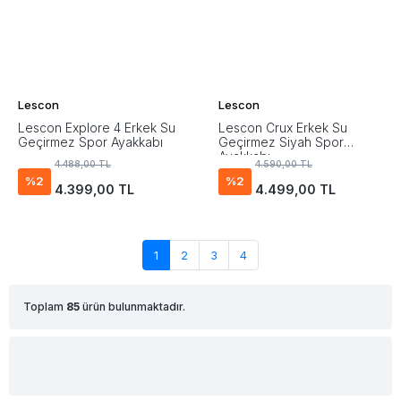
Lescon
Lescon
Lescon Explore 4 Erkek Su
Lescon Crux Erkek Su
Geçirmez Spor Ayakkabı
Geçirmez Siyah Spor
Ayakkabı
4.488,00 TL
4.590,00 TL
%2
%2
4.399,00 TL
4.499,00 TL
1
2
3
4
Toplam
85
ürün bulunmaktadır.