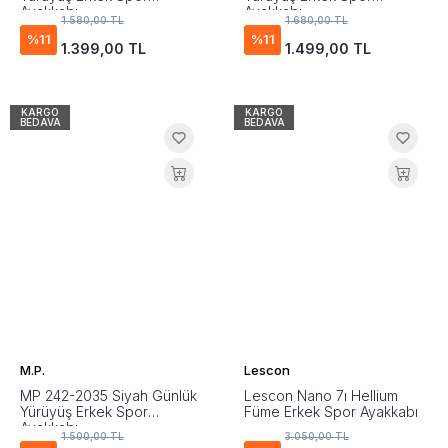
Ayakkabı
Ayakkabı
1.580,00 TL
1.680,00 TL
%11
%11
1.399,00 TL
1.499,00 TL
KARGO
KARGO
BEDAVA
BEDAVA
M.P.
Lescon
MP 242-2035 Siyah Günlük
Lescon Nano 7ı Hellium
Yürüyüş Erkek Spor
Füme Erkek Spor Ayakkabı
Ayakkabı
1.500,00 TL
3.050,00 TL