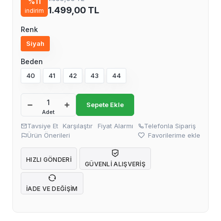
%11
1.499,00 TL
indirim
Renk
Siyah
Beden
40
41
42
43
44
Sepete Ekle
Adet
Tavsiye Et
Karşılaştır
Fiyat Alarmı
Telefonla Sipariş
Ürün Önerileri
Favorilerime ekle
HIZLI GÖNDERI
GÜVENLI ALIŞVERIŞ
İADE VE DEĞIŞIM