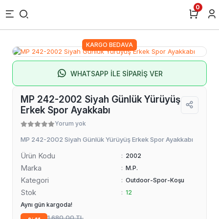
0
KARGO BEDAVA
WHATSAPP İLE SİPARİŞ VER
MP 242-2002 Siyah Günlük Yürüyüş
Erkek Spor Ayakkabı
Yorum yok
MP 242-2002 Siyah Günlük Yürüyüş Erkek Spor Ayakkabı
Ürün Kodu
:
2002
Marka
:
M.P.
Kategori
:
Outdoor-Spor-Koşu
Stok
:
12
Aynı gün kargoda!
1.680,00 TL