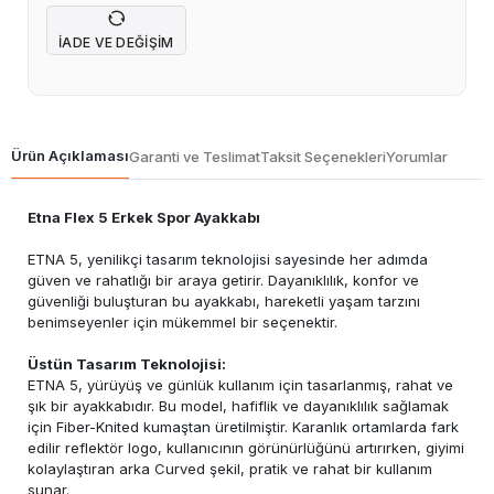
İADE VE DEĞIŞIM
Ürün Açıklaması
Garanti ve Teslimat
Taksit Seçenekleri
Yorumlar
Etna Flex 5 Erkek Spor Ayakkabı
ETNA 5, yenilikçi tasarım teknolojisi sayesinde her adımda
güven ve rahatlığı bir araya getirir. Dayanıklılık, konfor ve
güvenliği buluşturan bu ayakkabı, hareketli yaşam tarzını
benimseyenler için mükemmel bir seçenektir.
Üstün Tasarım Teknolojisi:
ETNA 5, yürüyüş ve günlük kullanım için tasarlanmış, rahat ve
şık bir ayakkabıdır. Bu model, hafiflik ve dayanıklılık sağlamak
için Fiber-Knited kumaştan üretilmiştir. Karanlık ortamlarda fark
edilir reflektör logo, kullanıcının görünürlüğünü artırırken, giyimi
kolaylaştıran arka Curved şekil, pratik ve rahat bir kullanım
sunar.