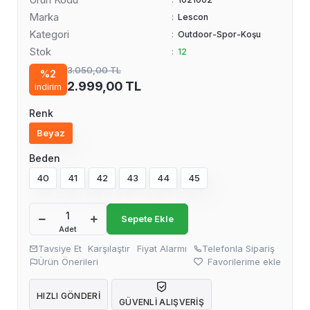
Marka
:
Lescon
Kategori
:
Outdoor-Spor-Koşu
Stok
:
12
3.050,00 TL
%2
2.999,00 TL
indirim
Renk
Beyaz
Beden
40
41
42
43
44
45
Sepete Ekle
Adet
Tavsiye Et
Karşılaştır
Fiyat Alarmı
Telefonla Sipariş
Ürün Önerileri
Favorilerime ekle
HIZLI GÖNDERI
GÜVENLI ALIŞVERIŞ