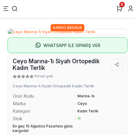
0
KARGO BEDAVA
WHATSAPP İLE SİPARİŞ VER
Ceyo Marına-1ı Siyah Ortopedik
Kadın Terlik
Yorum yok
Ceyo Marına-1ı Siyah Ortopedik Kadın Terlik
Ürün Kodu
:
Marına-1ıı
Marka
:
Ceyo
Kategori
:
Kadın Terlik
Stok
:
11
En geç 10 Ağustos Pazartesi günü
kargoda!