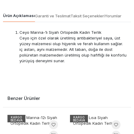
Ürün Açıklaması
Garanti ve Teslimat
Taksit Seçenekleri
Yorumlar
Ceyo Marına-1ı Siyah Ortopedik Kadın Terlik
Ceyo için özel olarak üretilmiş antibakteriyel saya, üst
yüzey malzemesi olup hijyenik ve ferah kullanım sağlar.
iç astarı, aynı malzemedir. Alt taban, doğa ile dost
poliüretan malzemeden üretilmiş olup hafifliği ile konforlu
yürüyüş deneyimi sunar.
Benzer Ürünler
KARGO
KARGO
BEDAVA
BEDAVA