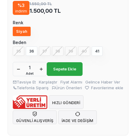
1.550,00 TL
%3
1.500,00 TL
indirim
Renk
Siyah
Beden
35
36
37
38
39
40
41
Sepete Ekle
Adet
Tavsiye Et
Karşılaştır
Fiyat Alarmı
Gelince Haber Ver
Telefonla Sipariş
Ürün Önerileri
Favorilerime ekle
HIZLI GÖNDERI
GÜVENLI ALIŞVERIŞ
İADE VE DEĞIŞIM